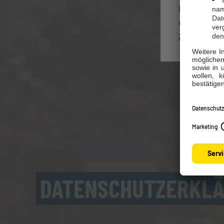
Kennen Sie s
einzusehen o
Zum Kundenp
DATENSCHUTZERKL