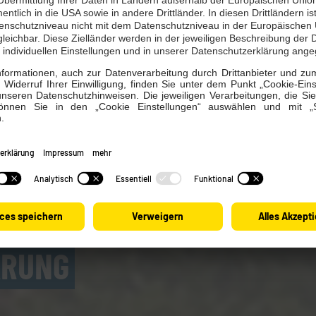
chon unser Kundenportal? Nutzen Sie dieses, um bspw. Ihre R
der Ihren Zählerstand einzugeben.
ortal
ÄRUNG