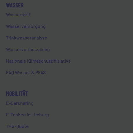
WASSER
Für Limburg und Stadtteile galt ein
Wassertarif
vollständiges Abkochgebot, nachdem
festgestellt wurde, dass der in der
Wasserversorgung
Trinkwasserversorgung festgelegte Grenzwert
für den Parameter Pseudomonas aeruginosa
Trinkwasseranalyse
leicht überschritten wurde. Seit dieser
Wasserverlustzahlen
Erkenntnis führten die Wasserwerke der Stadt
Limburg in enger Absprache mit dem
Nationale Klimaschutzinitiative
Gesundheitsamt Limburg-Weilburg
FAQ Wasser & PFAS
Chlorungen sowie Rohrnetzspülungen und
weitere Beprobungen der gesamten
Trinkwasserversorgung durch.
MOBILITÄT
Da Pseudomonas aeruginosa gemäß
E-Carsharing
neuesten Auswertungen der Wasserproben
aus der Trinkwasserversorgung erfolgreich
E-Tanken in Limburg
beseitigt wurde, ist somit das Abkochgebot
THG-Quote
für Limburg und Stadtteile ab sofort