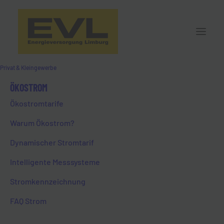
Privat & Kleingewerbe
11. September 2024
ÖKOSTROM
Ökostromtarife
ABKOCHGEBOT IN LIMBURG UND
Warum Ökostrom?
STADTTEILEN AUFGEHOBEN
Dynamischer Stromtarif
Intelligente Messsysteme
Stromkennzeichnung
FAQ Strom