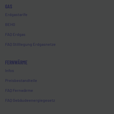
Zurück zur Übersicht
GAS
Erdgastarife
BEHG
FAQ Erdgas
Die Wasserwerke der Stadt Limburg,
FAQ Stilllegung Erdgasnetze
Betriebsführung Energieversorgung Limburg,
haben nach Rücksprache mit dem
Gesundheitsamt Limburg-Weilburg das
FERNWÄRME
Abkochgebot für das Trinkwasser in Limburg
Infos
und Stadtteilen aufgehoben. Denn die
Auswertungen der Wasserproben haben
Preisbestandteile
ergeben, dass der Parameter Pseudomonas
FAQ Fernwärme
aeruginosa vollständig aus dem Trinkwasser
beseitigt wurde. Bis das Chlor gänzlich aus
FAQ Gebäudeenergiegesetz
dem Trinkwasser entfernt ist, dauert es
allerdings noch einige Tage.