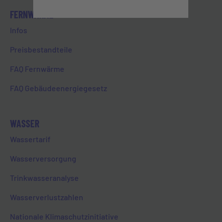
FERNWÄRME
Ste.-Foy-Straße 36
Infos
65549 Limburg
Preisbestandteile
Öffnungszeiten
Mo-Do 8:00-16:00 Uhr
FAQ Fernwärme
Fr 8:00-12:30 Uhr
FAQ Gebäudeenergiegesetz
SERVICECENTER
WASSER
WERKStadt Limburg
Wassertarif
Joseph-Schneider-Straße 1
Wasserversorgung
65549 Limburg
Trinkwasseranalyse
Öffnungszeiten
Mo, Mi & Fr 9:00-12:00 Uhr
Wasserverlustzahlen
Di & Do 9:00-12:00 Uhr & 12:30-16:00 Uhr
Jeden zweiten Samstag im Monat 10:00-13:00 Uhr
Nationale Klimaschutzinitiative