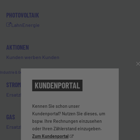
vollständig aufgehoben. Das Chlor verbleibt
allerdings noch einige Tage im Trinkwasser,
PHOTOVOLTAIK
bis es vollständig ausgeschlichen ist. Das
gechlorte Wasser ist gesundheitlich
LahnEnergie
unbedenklich, da sich der Chlorgehalt im
Rahmen der Trinkwasserverordnung befindet.
AKTIONEN
Kunden werben Kunden
Industrie & Geschäftskunden
KUNDENPORTAL
STROM
Alle News
Ersatzbelieferung Strom
Kennen Sie schon unser
Kundenportal? Nutzen Sie dieses, um
GAS
bspw. Ihre Rechnungen einzusehen
Ersatzbelieferung Gas
oder Ihren Zählerstand einzugeben.
GESCHÄFTSSTELLE
Zum Kundenportal