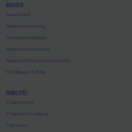
WASSER
Wann muss ich meinen Einzug bei
Wassertarif
der EVL melden?
Wasserversorgung
Trinkwasseranalyse
Ich bin EVL Kund:in und ziehe
Wasserverlustzahlen
bald um. Was muss ich tun?
Nationale Klimaschutzinitiative
FAQ Wasser & PFAS
Wann muss ich meinen Auszug
bei der EVL melden?
MOBILITÄT
E-Carsharing
E-Tanken in Limburg
Wo kann ich mich über die
verschiedenen Tarife der EVL
THG-Quote
informieren?