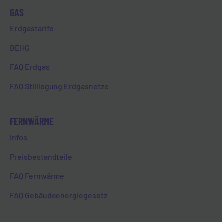
GAS
Erdgastarife
BEHG
FAQ Erdgas
FAQ Stilllegung Erdgasnetze
STROM:
FRAGEN & ANTWORTEN
FERNWÄRME
Infos
Preisbestandteile
FAQ Fernwärme
Ich ziehe demnächst in meine
neue Wohnung. Wie werde ich
FAQ Gebäudeenergiegesetz
Kund:in bei der EVL?