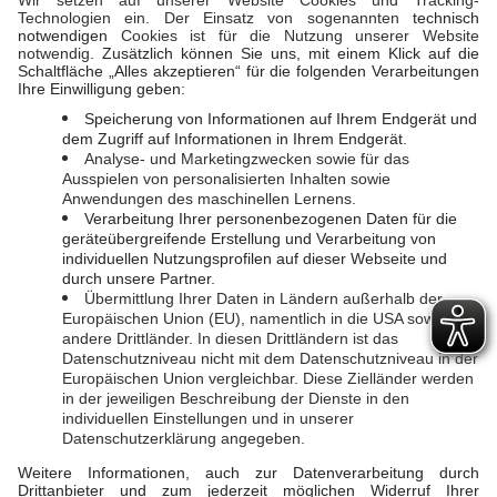
SOCIAL MEDIA
GAS
Erdgasnetz
Instagram
Facebook
WASSER
Trinkwasser
LINKS
BAUVORHABEN
EVL-Direkt
Hausanschlüsse
LahnEnergie
Planauskunft
Energieausweis
Unternehmen