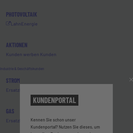
PHOTOVOLTAIK
Wie kann ich meine Abschläge
LahnEnergie
bezahlen?
AKTIONEN
Kunden werben Kunden
Wie kann ich mir mein Guthaben
auszahlen lassen?
Industrie & Geschäftskunden
STROM
Ersatzbelieferung Strom
Wie kann ich meinen Zählerstand
für die Jahresabrechnung
KUNDENPORTAL
mitteilen?
GAS
Kennen Sie schon unser
Ersatzbelieferung Gas
Kundenportal? Nutzen Sie dieses, um