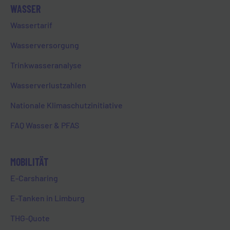
initiativ“ ins Leben gerufen. Ziel ist es, das
WASSER
Ehrenamt in der Region zu stärken und
Wassertarif
Vereine, Gruppen, Schulen sowie weitere
Organisationen durch gezielte
Wasserversorgung
Fördermaßnahmen zu unterstützen.
Trinkwasseranalyse
Ganz gleich, ob es um die Anschaffung neuer
Wasserverlustzahlen
Sportgeräte, die längst fällige Renovierung
des Vereinshauses oder ein neues
Nationale Klimaschutzinitiative
Musikprojekt geht – reichen Sie einfach Ihr
Projekt unter
evlinitiativ@evl.de
ein.
FAQ Wasser & PFAS
MOBILITÄT
E-Carsharing
Die Förderung soll dazu beitragen, Vorhaben
E-Tanken in Limburg
zu verwirklichen, für die keine finanziellen
Mittel vorhanden sind. Bedingung ist, dass es
THG-Quote
sich um einen regionalen Verein oder eine