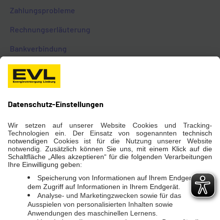
Zahlungsprobleme
Notdienst (24 Std)
Rechnungserläuterung
Gasstörung
06431 2903-444
Strom-, Wasser- und
Bankverbindung
Wärmestörung
06431 2903-111
Marktkommunikation
Telefon
06431 2903-0
FAQ Zählerablesung
Kontakt Servicecenter
Telefon
06431 2903-800
EVL+
E-Mail
servicecenter@evl.de
EVLplus
SOCIAL MEDIA
E-Carsharing
EVL-Videowall
Instagram
Facebook
KONTAKT