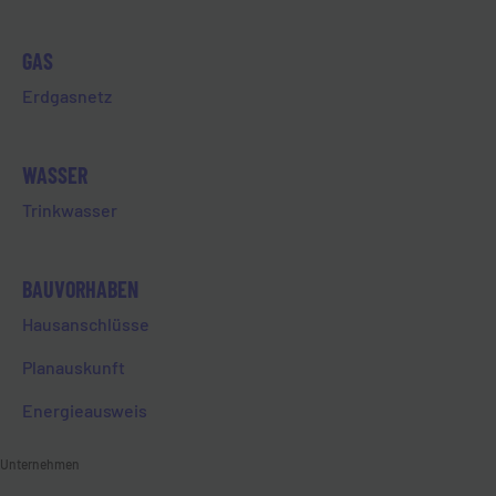
Bildung
Gesundheit
GAS
Kindergarten
Kultur
Erdgasnetz
Soziales
Sport
Umwelt
WASSER
Trinkwasser
BAUVORHABEN
Hausanschlüsse
Planauskunft
GESCHÄFTSSTELLE
Energieausweis
Ste.-Foy-Straße 36
Unternehmen
65549 Limburg