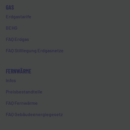
GAS
Erdgastarife
BEHG
FAQ Erdgas
FAQ Stilllegung Erdgasnetze
FERNWÄRME
EVL | INITIATIV
Infos
DAS FÖRDERPROGRAMM FÜR
Preisbestandteile
VEREINE & CO.
FAQ Fernwärme
Ein Herz für die Region
FAQ Gebäudeenergiegesetz
Unter dem Motto „Ein Herz für die Region“
haben wir im Jahr 2012 das Projekt „evl |