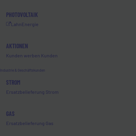
Organisation handelt, der/die eine
Zuwendungsbescheinigung ausstellen kann.
PHOTOVOLTAIK
So können sich bei „evl | initiativ“
LahnEnergie
gemeinnützige Organisationen aus der
Region bewerben und eine Chance auf
Unterstützung erhalten.
AKTIONEN
Kunden werben Kunden
Hinweis: Wir fördern keine Projekte mit
religiöser Ausrichtung sowie die direkt und
indirekt eine politische Partei oder eine
Industrie & Geschäftskunden
parteinahe Institution begünstigen. Auch
STROM
nicht unterstützt werden Vereine,
Ersatzbelieferung Strom
Institutionen und Projekte, die Gewalt
verherrlichen oder fördern, gegen
Strafgesetze verstoßen, pornographisch,
GAS
rassistisch oder diskriminierend wirken oder
in anderer Weise unserem Ansehen schaden.
Ersatzbelieferung Gas
Der Projektträger versichert, dass die von ihm