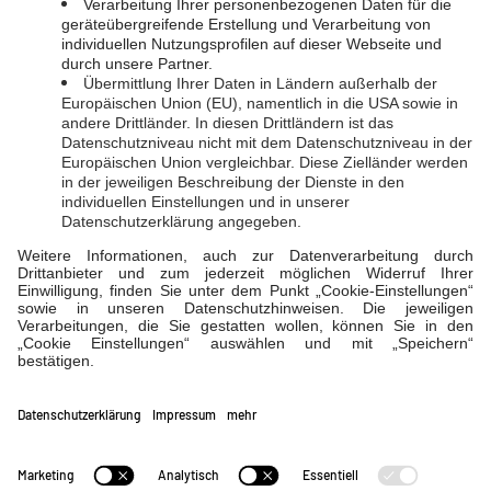
Kontakt
LINKS
Ansprechpartner­:innen
EVL-Direkt
LahnEnergie
Suche
Projekte
Impressum
|
Datenschutz
|
Schlichtungsstelle
|
Barrierefreiheitserklärung
|
Cookie-Einstellungen
EVL-Direkt Blog
FAQs
Störungen
Verträge widerrufen
Notdienst
Kontakt
Verträge kündigen
Stadtwerke Diez