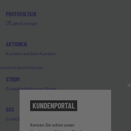
verwendeten Energieträger (z. B. Gas, Öl,
PHOTOVOLTAIK
Strom) sowie Modernisierungsempfehlungen
zur Verbesserung der Energieeffizienz und
LahnEnergie
vieles mehr.
Der Energieausweis gibt Transparenz über die
AKTIONEN
energetische Qualität eines Wohngebäudes
Kunden werben Kunden
und ermöglicht somit Käufer:innen,
Mieter:innen oder Interessent:innen eine
Industrie & Geschäftskunden
Einschätzung der zu erwartenden Heiz- und
Warmwasserkosten.
STROM
Sie möchten einen Energieausweis
Ersatzbelieferung Strom
beantragen?
Dann kontaktieren Sie uns gerne unter der
KUNDENPORTAL
GAS
Nummer 06431 2903-236 oder per E-Mail an
werner.hofmann@evl.de
.
Ersatzbelieferung Gas
Kennen Sie schon unser