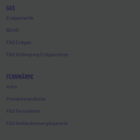
GAS
Erdgastarife
BEHG
FAQ Erdgas
FAQ Stilllegung Erdgasnetze
FERNWÄRME
ENERGIEAUSWEIS
Infos
Preisbestandteile
WOHNGEBÄUDE-
ENERGIEAUSWEIS
FAQ Fernwärme
(VERBRAUCHSAUSWEIS)
FAQ Gebäudeenergiegesetz
Der Verbrauchsausweis ist eine Variante des