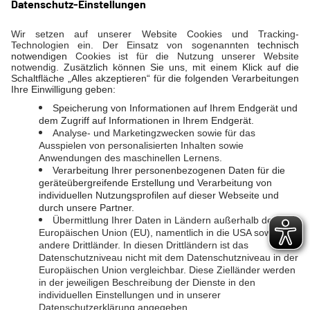
Telefon
06431 2903-800
E-Mail
servicecenter@evl.de
GAS
Erdgasnetz
SOCIAL MEDIA
WASSER
Instagram
Trinkwasser
Facebook
BAUVORHABEN
LINKS
Hausanschlüsse
Planauskunft
EVL-Direkt
LahnEnergie
Energieausweis
Unternehmen