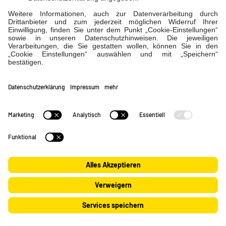
ÜBER UNS
Das sind wir
Impressum
|
Datenschutz
|
Schlichtungsstelle
|
Barrierefreiheitserklärung
|
Cookie-Einstellungen
Karriere & Ausbildung
Verträge widerrufen
REGIONALES ENGAGEMENT
evl | initiativ
Verträge kündigen
NEWS
Neuigkeiten
© 2026 EVL. All rights reserved
SERVICE
FAQ Fusion
Kundenservice