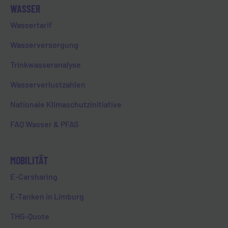
WASSER
Wann muss ich meinen Einzug bei
Wassertarif
der EVL melden?
Wasserversorgung
Trinkwasseranalyse
Ich bin EVL Kund:in und ziehe
Wasserverlustzahlen
bald um. Was muss ich tun?
Nationale Klimaschutzinitiative
FAQ Wasser & PFAS
Wann muss ich meinen Auszug
bei der EVL melden?
MOBILITÄT
E-Carsharing
E-Tanken in Limburg
Wo kann ich mich über die
verschiedenen Tarife der EVL
THG-Quote
informieren?