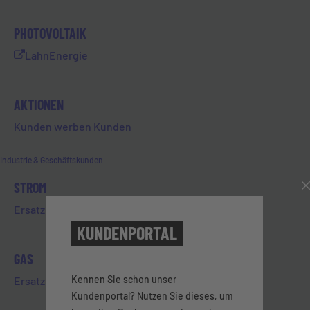
PHOTOVOLTAIK
Wie kann ich meine Abschläge
LahnEnergie
bezahlen?
AKTIONEN
Kunden werben Kunden
Wie kann ich mir mein Guthaben
auszahlen lassen?
Industrie & Geschäftskunden
STROM
Ersatzbelieferung Strom
Wie kann ich meinen Zählerstand
für die Jahresabrechnung
KUNDENPORTAL
mitteilen?
GAS
Kennen Sie schon unser
Ersatzbelieferung Gas
Kundenportal? Nutzen Sie dieses, um