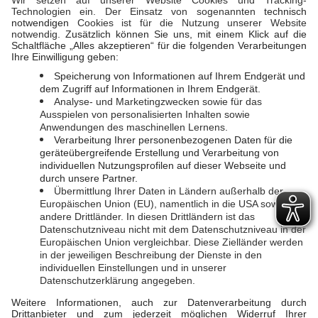
SOCIAL MEDIA
GAS
Erdgasnetz
Instagram
Facebook
WASSER
Trinkwasser
LINKS
BAUVORHABEN
EVL-Direkt
Hausanschlüsse
LahnEnergie
Planauskunft
Energieausweis
Unternehmen