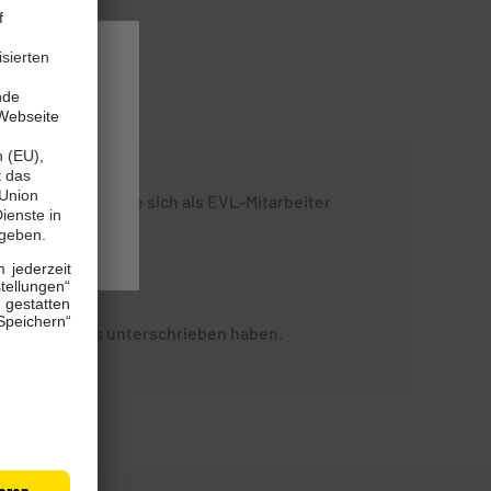
echnungen
nterwegs sind, die sich als EVL-Mitarbeiter
lten.
oder Sie etwas unterschrieben haben.