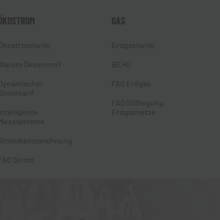
ÖKOSTROM
GAS
Ökostromtarife
Erdgastarife
Warum Ökostrom?
BEHG
Dynamischer
FAQ Erdgas
Stromtarif
FAQ Stilllegung
Intelligente
Erdgasnetze
Messsysteme
Stromkennzeichnung
FAQ Strom