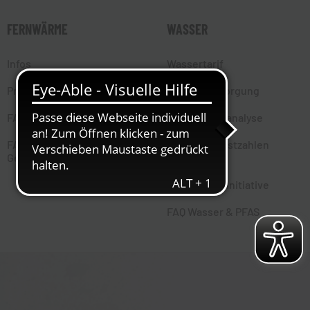
FERNWÄRME
WASSER
Infos
Wassertarif
Preisbestandteile
Wasserversorgung
FAQ Fernwärme
Trinkwasseranalyse
FAQ
Wasserverlustzahlen
Gebäudeenergiegesetz
Nationale
Klimaschutzinitiative
FAQ Wasser & PFAS