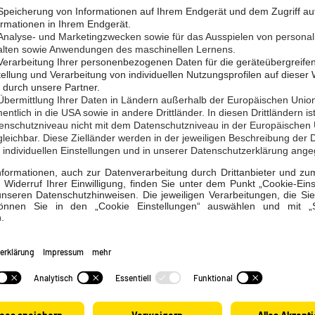
ENPORTAL
chon unser Kundenportal? Nutzen Sie dieses, um bspw. Ihre R
Bereich der Friedrich-Ebert-Straße in Limburg, dass Personen u
der Ihren Zählerstand einzugeben.
eßen, Rechnungen einzusehen und Zutritt zu den Zählern zu erha
ortal
ter!
Sie sich gerne bei uns, wenn Ihnen etwas verdächtig vorkommt 