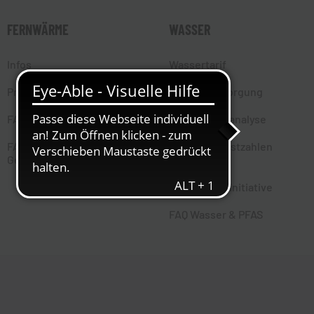
FERNWÄRME
WASSER
Infos
Wassertarif
Preisbestandteile
Wasserversorgung
FAQ Fernwärme
Trinkwasseranalyse
FAQ
Wasserverlustzahlen
Gebäudeenergiegesetz
Nationale
Klimaschutzinitiative
FAQ Wasser & PFAS