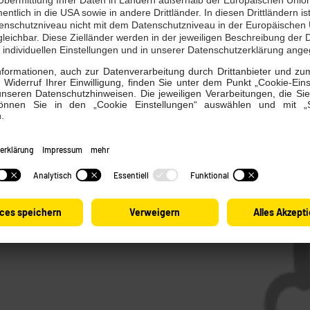
chon unser Kundenportal? Nutzen Sie dieses, um bspw. Ihre R
der Ihren Zählerstand einzugeben.
ortal