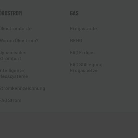
ÖKOSTROM
GAS
Ökostromtarife
Erdgastarife
Warum Ökostrom?
BEHG
Dynamischer
FAQ Erdgas
Stromtarif
FAQ Stilllegung
Intelligente
Erdgasnetze
Messsysteme
Stromkennzeichnung
FAQ Strom