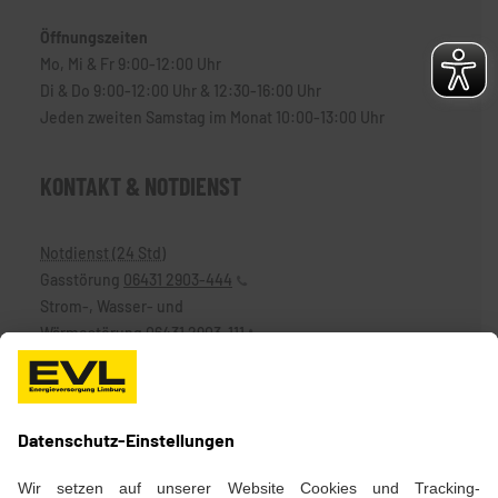
Öffnungszeiten
Mo, Mi & Fr 9:00-12:00 Uhr
Di & Do 9:00-12:00 Uhr & 12:30-16:00 Uhr
Jeden zweiten Samstag im Monat 10:00-13:00 Uhr
KONTAKT & NOTDIENST
Notdienst (24 Std)
Gasstörung
06431 2903-444
Strom-, Wasser- und
Wärmestörung
06431 2903-111
Telefon
06431 2903-0
Kontakt Servicecenter
Telefon
06431 2903-800
E-Mail
servicecenter@evl.de