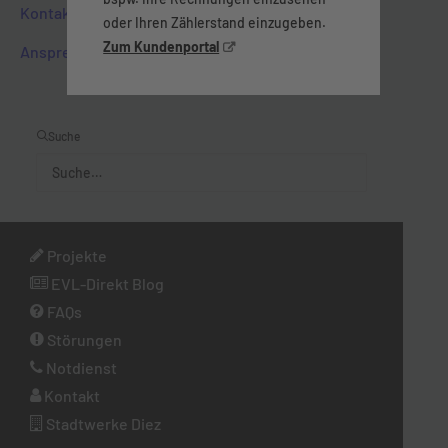
nimmt und ein starkes
Kontakt
oder Ihren Zählerstand einzugeben.
Bewusstsein für Risiken und
Zum Kundenportal
Ansprechpartner­:innen
Sicherheit besitzt, ist eine
Zertifizierung des ISMS durch eine
„dritte Stelle“. So hat auch die EVL
die Bestätigung auf Grund der
Suche
Zertifizierung durch den TÜV
Thüringen erhalten und zeigt
damit, dass alle Anforderungen
und branchenspezifische
Spezifikationen erfüllt werden.
Projekte
EVL-Direkt Blog
FAQs
Störungen
Notdienst
Kontakt
Stadtwerke Diez