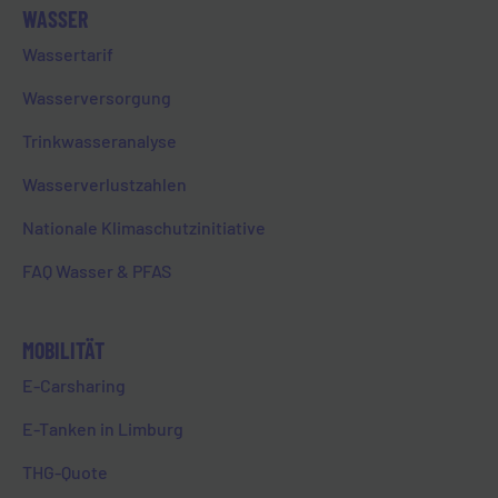
WASSER
Wassertarif
Wasserversorgung
Eine sichere und lückenlose
Trinkwasseranalyse
Energieversorgung in den Sparten
Wasserverlustzahlen
Erdgas, Strom und Wasser – das
gewährleistet die EVL in ihrem
Nationale Klimaschutzinitiative
Versorgungsgebiet. So ist der
Strom aus der Steckdose, eine
FAQ Wasser & PFAS
warme Heizung oder fließendes
Wasser aus dem Wasserhahn eine
MOBILITÄT
Selbstverständlichkeit. Doch das
Thema Sicherheit ist so viel
E-Carsharing
umfassender in den
E-Tanken in Limburg
verschiedensten Bereichen.
THG-Quote
Was für Verbraucher:innen nicht