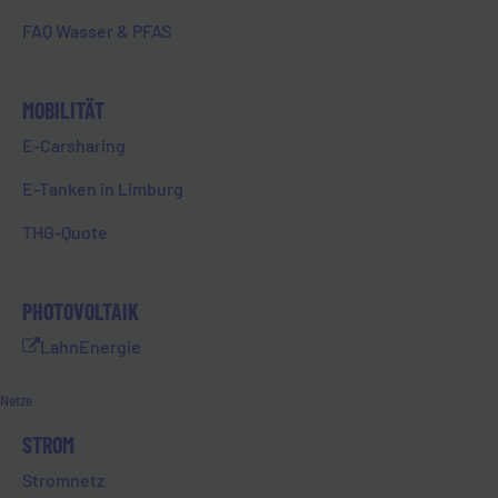
Betreiber von Energieanlagen
FAQ Wasser & PFAS
relevant und verpflichtet sie zur
Umsetzung
sicherheitstechnischer
MOBILITÄT
Mindeststandards. Kernforderung
ist hier die Etablierung eines ISMS
E-Carsharing
gemäß DIN EN/IEC 27001 sowie
E-Tanken in Limburg
dessen Zertifizierung. Die Ziele
sind dabei wie folgt definiert:
THG-Quote
Sicherstellung der Verfügbarkeit
der zu schützenden Systeme und
PHOTOVOLTAIK
Daten
LahnEnergie
Sicherstellung der Integrität der
verarbeiteten Informationen und
Netze
Systeme
Gewährleistung der Vertraulichkeit
STROM
der verarbeiteten Informationen
Stromnetz