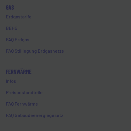
MIT EINEM ISMS-ZERTIFIKAT AUF
GAS
ALLEN EBENEN SICHER
Erdgastarife
VERNETZT
BEHG
FAQ Erdgas
HOME
FAQ Stilllegung Erdgasnetze
MIT EINEM ISMS-ZERTIFIKAT AUF ALLEN
EBENEN SICHER VERNETZT
FERNWÄRME
Infos
Preisbestandteile
FAQ Fernwärme
Zurück zur Übersicht
FAQ Gebäudeenergiegesetz