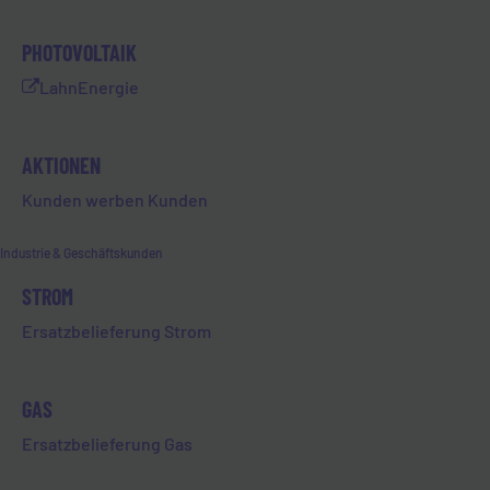
augenscheinlich aber von
höchster Relevanz ist, ist die IT-
PHOTOVOLTAIK
Sicherheit. Denn die zeitgemäße
und zunehmende Informations-
LahnEnergie
und Kommunikationstechnologie
bringt viele Vorteile, aber auch
AKTIONEN
Risiken mit sich. Zwar
vereinfachen digitale Prozesse
Kunden werben Kunden
sämtliche Wege und machen
unabhängiger, aber auch
Industrie & Geschäftskunden
angreifbarer. Und genau dies gilt
STROM
es zu verhindern.
Ersatzbelieferung Strom
Dementsprechend gibt es
Mindeststandards (Normen), die in
IT-Sicherheitskatalogen festgelegt
GAS
und für jedes
Ersatzbelieferung Gas
Energieversorgungsunternehmen
verpflichtend umzusetzen sind.