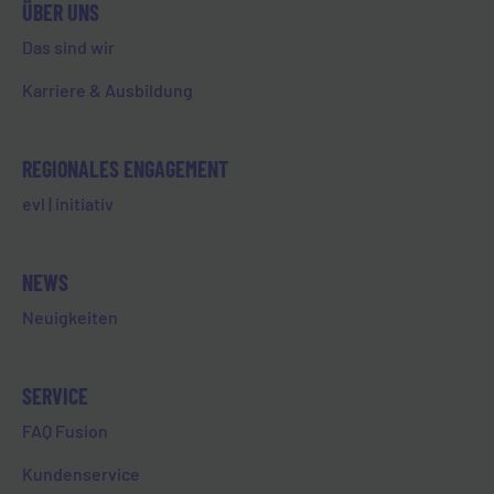
beispielsweise die Netzleitstelle,
ÜBER UNS
welche die Sparten Strom, Gas,
Das sind wir
Wasser überwacht und steuert,
dafür zuständig, dass Richtlinien
Karriere & Ausbildung
eingehalten werden, damit keine
unbefugte Dritte auf das Strom-,
REGIONALES ENGAGEMENT
Gas- und Wassernetz der EVL
zugreifen und Schaden anrichten.
evl | initiativ
Die IT hingegen sorgt unter
anderem für eine verschlüsselte
interne und externe
NEWS
Kommunikation, damit keine
Neuigkeiten
vertraulichen Daten in Umlauf
gelangen und um somit
Datenverlusten, -missbrauch etc.
SERVICE
vorzubeugen.
FAQ Fusion
So wie die Netzleitstelle und die IT,
Kundenservice
sind auch entsprechende