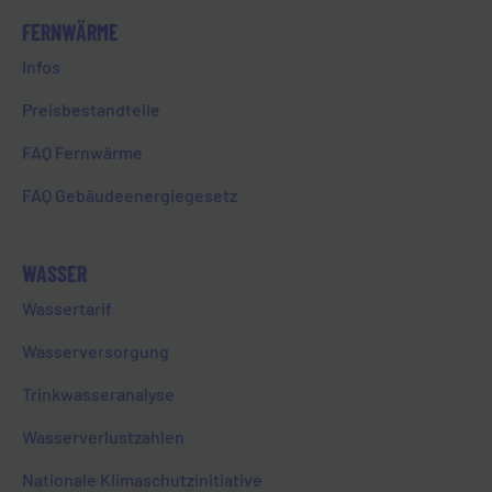
Die ISO/IEC 27001 ist hierbei die
FERNWÄRME
internationale Norm und bildet die
Grundlage für ein
Infos
Informationssicherheitsmanagement
Preisbestandteile
(ISMS).
FAQ Fernwärme
Die in den IT-Sicherheitskatalogen
enthaltenen Normen bauen
FAQ Gebäudeenergiegesetz
inhaltlich aufeinander auf und
stehen somit in enger Beziehung
zueinander. Beispielsweise dient
WASSER
der IT-Sicherheitskatalog für
Wassertarif
Energieanlagen dem Schutz gegen
Bedrohungen für
Wasserversorgung
Telekommunikations- und
Trinkwasseranalyse
elektronische
Datenverarbeitungssysteme, die
Wasserverlustzahlen
für einen sicheren Netzbetrieb
notwendig sind. Dieser ist für alle
Nationale Klimaschutzinitiative