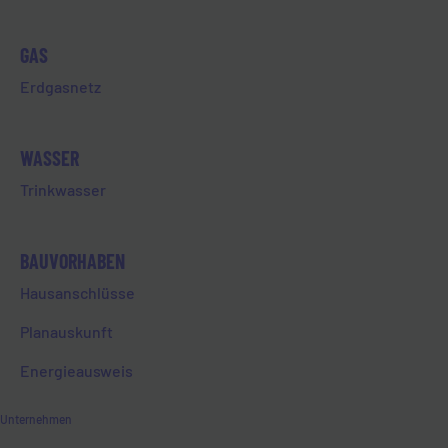
Im Energiesektor erstellt und
veröffentlicht die
GAS
Bundesnetzagentur in
Zusammenarbeit mit dem
Erdgasnetz
Bundesamt für Sicherheit in der
Informationstechnik (BSI) diese
Mindeststandards. Für die
WASSER
Umsetzung des ISMS in
Trinkwasser
Energieversorgungsunternehmen
sind entsprechende
Verantwortliche zuständig, die
BAUVORHABEN
explizit dafür geschult werden
Hausanschlüsse
müssen.
Planauskunft
Bei der EVL ist für die Einhaltung
aller relevanten
Energieausweis
Sicherheitsstandards ein
Zusammenspiel aus allen
Unternehmen
Abteilungen erforderlich. So ist