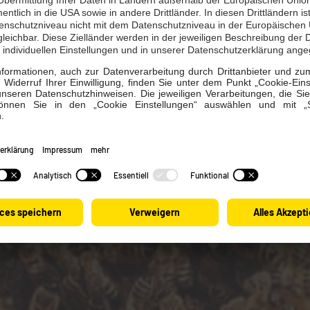
chon unser Kundenportal? Nutzen Sie dieses, um bspw. Ihre R
der Ihren Zählerstand einzugeben.
ortal