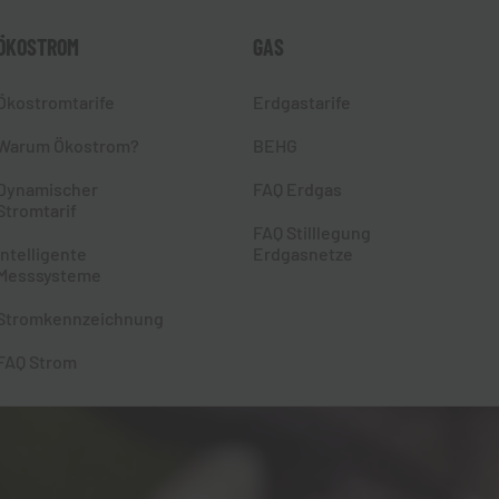
ÖKOSTROM
GAS
Ökostromtarife
Erdgastarife
Warum Ökostrom?
BEHG
Dynamischer
FAQ Erdgas
Stromtarif
FAQ Stilllegung
Intelligente
Erdgasnetze
Messsysteme
Stromkennzeichnung
FAQ Strom