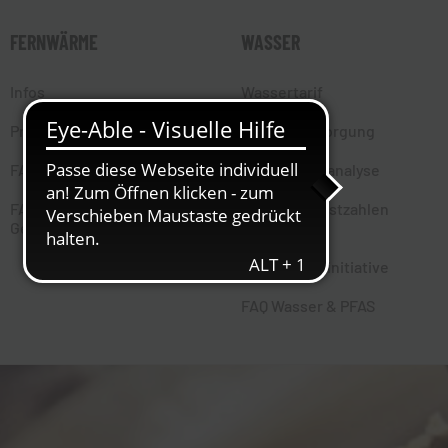
FERNWÄRME
WASSER
Infos
Wassertarif
Preisbestandteile
Wasserversorgung
FAQ Fernwärme
Trinkwasseranalyse
FAQ
Wasserverlustzahlen
Gebäudeenergiegesetz
Nationale
Klimaschutzinitiative
FAQ Wasser & PFAS