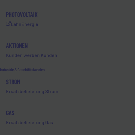
Globus. Bei uns in Deutschland genießen wir
Traditionen wie das Plätzchen backen, den
PHOTOVOLTAIK
Lebkuchen, die Zimtsterne, wärmende
LahnEnergie
Getränke und als Highlight die
Weihnachtsgans.
AKTIONEN
Es ist die Zeit der Rituale, nicht nur im
kulinarischen Sinne: wir schmücken, zünden
Kunden werben Kunden
Kerzen und Lichter an und hören
Weihnachtsmusik. Und genau diese Tradition
Industrie & Geschäftskunden
bedeutet eine Auszeit vom Alltag. Die Zeit
STROM
scheint für einen kurzen Augenblick
stillzustehen, um uns eine Verschnaufpause
Ersatzbelieferung Strom
zu gönnen.
In diesem Sinne wünsche ich euch und euren
GAS
Familien eine besinnliche Adventszeit, frohe
Ersatzbelieferung Gas
Weihnachten und erholsame Feiertage.
Startet gesund und mit neuer Energie ins Jahr