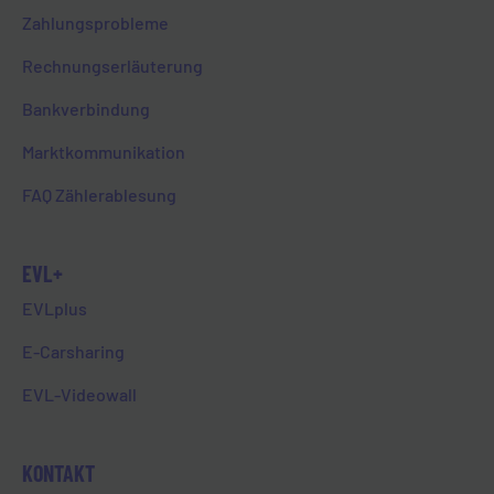
Zahlungsprobleme
Newsletteranmeldung
Rechnungserläuterung
Bankverbindung
Marktkommunikation
FAQ Zählerablesung
Alle Beiträge
EVL+
EVLplus
GESCHÄFTSSTELLE
E-Carsharing
EVL-Videowall
Ste.-Foy-Straße 36
65549 Limburg
KONTAKT
Öffnungszeiten