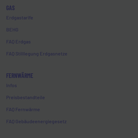
12. Dezember 2023
GAS
Erdgastarife
UND WIEDER IST
BEHG
WEIHNACHTSZEIT!
FAQ Erdgas
FAQ Stilllegung Erdgasnetze
HOME
UND WIEDER IST WEIHNACHTSZEIT!
FERNWÄRME
Infos
Preisbestandteile
FAQ Fernwärme
Zurück zur Übersicht
FAQ Gebäudeenergiegesetz