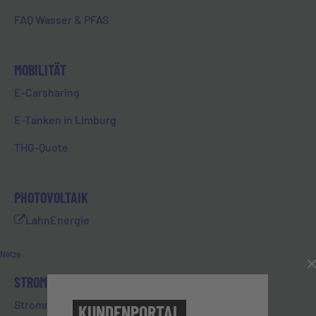
FAQ Wasser & PFAS
Zu Instagram
MOBILITÄT
E-Carsharing
E-Tanken in Limburg
THG-Quote
PHOTOVOLTAIK
LahnEnergie
Netze
STROM
Stromnetz
KUNDENPORTAL