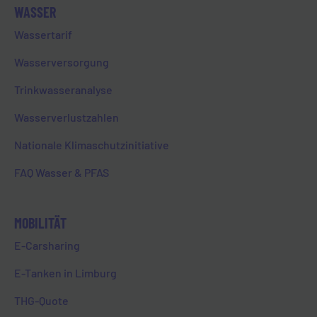
WASSER
Wassertarif
Es ist so weit – schon wieder neigt sich das
Wasserversorgung
Jahr dem Ende entgegen.
Trinkwasseranalyse
Ich weiß nicht, wie es euch geht, aber für
mich ist 2023 vergangen wie ein
Wasserverlustzahlen
Wimpernschlag. Sicher unter anderem auch
Nationale Klimaschutzinitiative
auf Grund der rasanten Entwicklungen durch
die Energiekrise, die uns alle betrifft und
FAQ Wasser & PFAS
gefordert hat … Zudem oder auch folglich
bestimmen immer häufiger Hektik und Stress
unseren Alltag.
MOBILITÄT
Umso mehr ist es nun an der Zeit zu
E-Carsharing
entschleunigen und zur Ruhe zu kommen.
E-Tanken in Limburg
Und was hilft uns dabei mehr als die
Adventszeit? In dieser gibt es die
THG-Quote
unterschiedlichsten Rituale rund um den