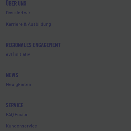
ÜBER UNS
Das sind wir
HILFEBEREICH
Karriere & Ausbildung
REGIONALES ENGAGEMENT
FAQ
evl | initiativ
KONTAKT
STÖRUNGSHOTLINE
NEWS
Neuigkeiten
NEWSLETTER
SERVICE
Jetzt zu unserem Newsletter anmelden und aktuelle Infos
FAQ Fusion
rund um Limburg und der EVL erhalten!
Kundenservice