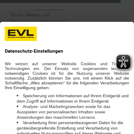
Notdienst (24 Std)
Gasstörung
06431 2903-444
Strom-, Wasser- und
Wärmestörung
06431 2903-111
Telefon
06431 2903-0
Kontakt Servicecenter
Telefon
06431 2903-800
E-Mail
servicecenter@evl.de
SOCIAL MEDIA
Instagram
Facebook
LINKS