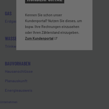
GAS
Kennen Sie schon unser
Erdgasnetz
Kundenportal? Nutzen Sie dieses, um
bspw. Ihre Rechnungen einzusehen
oder Ihren Zählerstand einzugeben.
WASSER
Zum Kundenportal
INSTANDSETZUNG
Trinkwasser
WASSERKRAFTWERK DER EVL
FÜR MEHR EFFIZIENZ UND
NACHHALTIGKEIT
BAUVORHABEN
„Alles neu macht der Mai“ – so auch bei uns.
Hausanschlüsse
Denn vergangenen Monat haben die
Planauskunft
Instandhaltungsmaßnahmen des historischen
Wasserkraftwerkes am…
Energieausweis
Unternehmen