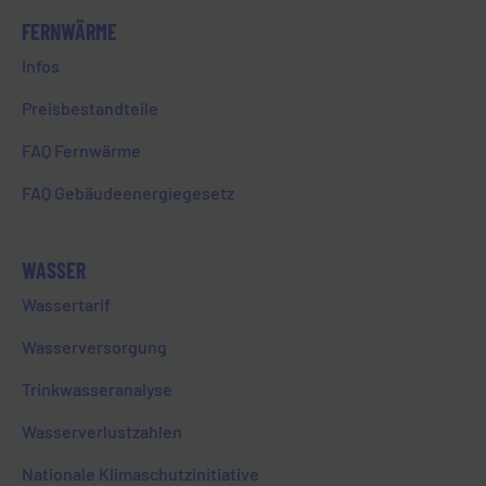
2024, das hoffentlich weniger rasante
FERNWÄRME
Ereignisse für uns bereithält.
Infos
Euer Gert Vieweg
Preisbestandteile
FAQ Fernwärme
FAQ Gebäudeenergiegesetz
WASSER
Wassertarif
WIR AUF SOCIAL MEDIA
Wasserversorgung
Folgen Sie uns auf Instagram
Trinkwasseranalyse
Entdecken Sie aktuelle Projekte, Einblicke
Wasserverlustzahlen
hinter die Kulissen und Neuigkeiten rund um
die EVL – direkt aus Limburg.
Nationale Klimaschutzinitiative