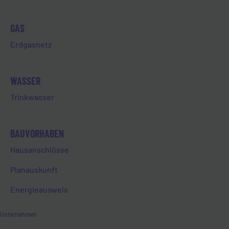
Jetzt zu unserem Newsletter anmelden und aktuelle Infos
GAS
rund um Limburg und der EVL erhalten!
Erdgasnetz
Newsletteranmeldung
WASSER
Trinkwasser
BAUVORHABEN
Alle Beiträge
Hausanschlüsse
Planauskunft
Energieausweis
GESCHÄFTSSTELLE
Unternehmen