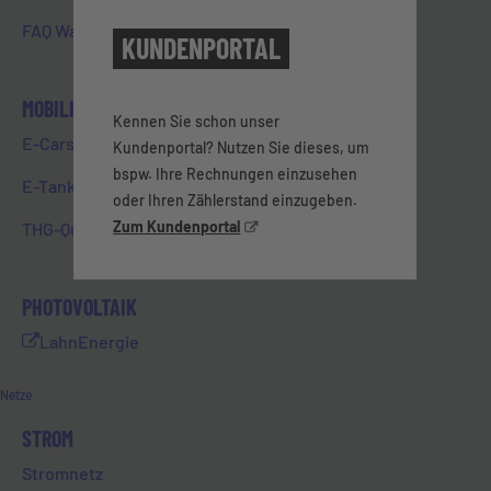
Wasserkraftwerkes am…
FAQ Wasser & PFAS
KUNDENPORTAL
MOBILITÄT
Kennen Sie schon unser
E-Carsharing
Kundenportal? Nutzen Sie dieses, um
bspw. Ihre Rechnungen einzusehen
E-Tanken in Limburg
HILFEBEREICH
oder Ihren Zählerstand einzugeben.
Zum Kundenportal
THG-Quote
FAQ
PHOTOVOLTAIK
KONTAKT
LahnEnergie
STÖRUNGSHOTLINE
Netze
STROM
NEWSLETTER
Stromnetz