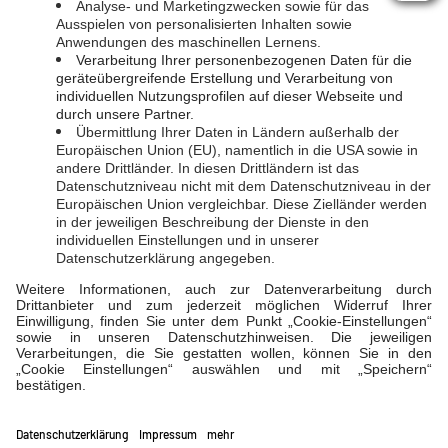
Kontakt
Facebook
Ansprechpartner­:innen
LINKS
Suche
EVL-Direkt
LahnEnergie
Projekte
EVL-Direkt Blog
FAQs
Impressum
|
Datenschutz
|
Schlichtungsstelle
|
Barrierefreiheitserklärung
|
Cookie-Einstellungen
Störungen
Notdienst
Kontakt
Verträge widerrufen
Stadtwerke Diez