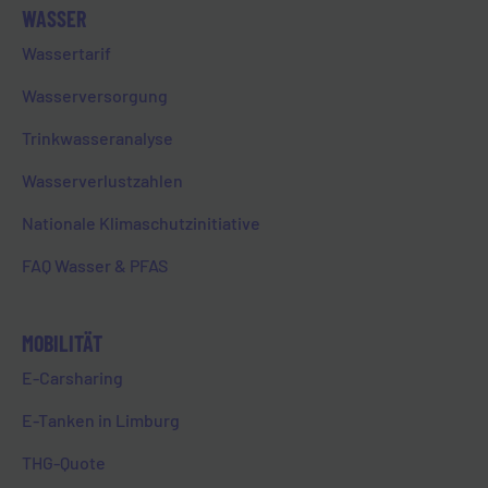
WASSER
Wassertarif
Wusstet ihr, dass unser E-Carsharing-Auto in
Wasserversorgung
Eschhofen seit Februar 2022 mehr als 17.000
km zurückgelegt hat?
Trinkwasseranalyse
Und das natürlich vollelektrisch!
Wasserverlustzahlen
Nationale Klimaschutzinitiative
FAQ Wasser & PFAS
MOBILITÄT
E-Carsharing
WIR AUF SOCIAL MEDIA
E-Tanken in Limburg
THG-Quote