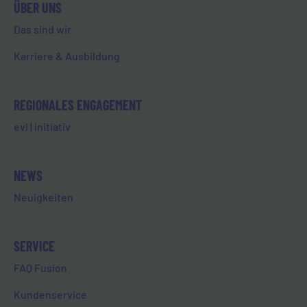
ÜBER UNS
Ste.-Foy-Straße 36
Das sind wir
65549 Limburg
Karriere & Ausbildung
Öffnungszeiten
Mo-Do 8:00-16:00 Uhr
Fr 8:00-12:30 Uhr
REGIONALES ENGAGEMENT
evl | initiativ
SERVICECENTER
NEWS
WERKStadt Limburg
Neuigkeiten
Joseph-Schneider-Straße 1
65549 Limburg
Öffnungszeiten
SERVICE
Mo, Mi & Fr 9:00-12:00 Uhr
FAQ Fusion
Di & Do 9:00-12:00 Uhr & 12:30-16:00 Uhr
Jeden zweiten Samstag im Monat 10:00-13:00 Uhr
Kundenservice