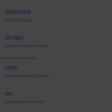
Folgen Sie uns auf Instagram
Entdecken Sie aktuelle Projekte, Einblicke
PHOTOVOLTAIK
hinter die Kulissen und Neuigkeiten rund um
die EVL – direkt aus Limburg.
LahnEnergie
AKTIONEN
Zu Instagram
Kunden werben Kunden
Industrie & Geschäftskunden
STROM
Ersatzbelieferung Strom
GAS
Ersatzbelieferung Gas