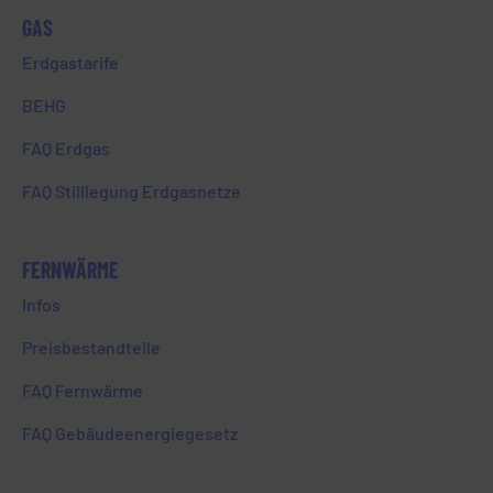
25. August 2023
GAS
Erdgastarife
FACT FRIDAY - E-CARSHARING IN
BEHG
ESCHHOFEN
FAQ Erdgas
FAQ Stilllegung Erdgasnetze
HOME
FACT FRIDAY – E-CARSHARING IN ESCHHOFEN
FERNWÄRME
Infos
Preisbestandteile
FAQ Fernwärme
Zurück zur Übersicht
FAQ Gebäudeenergiegesetz