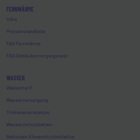
Spendenbereitschaft zu
FERNWÄRME
motivieren.
Infos
Ebenso wenig selbstverständlich
Preisbestandteile
wie die Gesundheit ist es, ein
Dach über dem Kopf zu haben.
FAQ Fernwärme
Insbesondere in der kalten
Jahreszeit sind Menschen, die auf
FAQ Gebäudeenergiegesetz
der Straße leben, gefährdet. Um
Betroffenen zu helfen, verteilt der
WASSER
Fachdienst für
Wohnungslosenhilfe der Caritas
Wassertarif
warme Schlafsäcke und Isomatten
sowie verschiedene
Wasserversorgung
Gesundheitshilfen und stellt in
Trinkwasseranalyse
Zusammenarbeit mit der Stadt
Limburg Notunterkünfte sowie
Wasserverlustzahlen
trockene warme Schlafstellen zur
Nationale Klimaschutzinitiative
Verfügung. Hierbei nehmen