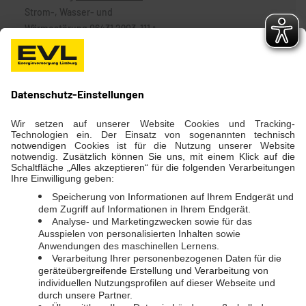
Strom-, Wasser- und
Wärmestörung
06431 2903-111
Telefon
06431 2903-0
Kontakt Servicecenter
Telefon
06431 2903-800
E-Mail
servicecenter@evl.de
SOCIAL MEDIA
Instagram
Facebook
LINKS