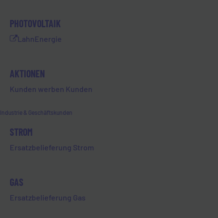
zweier Limburger Vereine, die
sich für schwer kranke sowie
PHOTOVOLTAIK
wohnungslose Menschen
LahnEnergie
engagieren.
Gesundheit ist das höchste Gut.
AKTIONEN
Umso wichtiger ist es,
Entscheidungen zu treffen – wie
Kunden werben Kunden
zum Beispiel die einer
Organspende. Denn so können
Industrie & Geschäftskunden
Menschenleben gerettet werden.
STROM
Sven Schmidt hat den Verein Von
und für nierenkranke Kinder und
Ersatzbelieferung Strom
Jugendliche gegründet, um
erkrankte Kinder und Jugendliche
zu begleiten und zu unterstützen.
GAS
Ein weiteres Ziel ist es, das Thema
Ersatzbelieferung Gas
Organspende wieder in den Fokus
zu rücken und Menschen zur