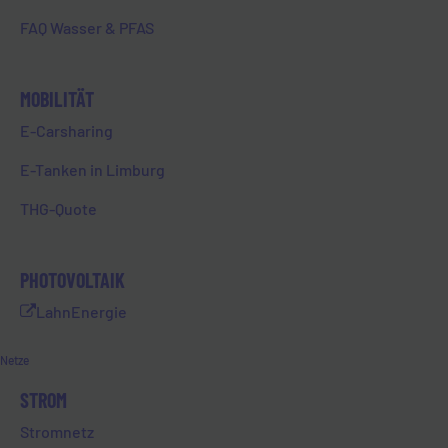
Caritas-Mitarbeiter:innen vor Ort
FAQ Wasser & PFAS
Kontakt zu den Obdachlosen auf,
um individuelle Lösungen zu
finden.
MOBILITÄT
„Die beiden Vereine, die unsere
E-Carsharing
Weihnachtsspende erhalten,
E-Tanken in Limburg
leisten wirklich großartige und
herausfordernde Arbeit, der wir
THG-Quote
besondere Aufmerksamkeit
schenken möchten“, erklärt Gert
Vieweg, EVL-Geschäftsführer.
PHOTOVOLTAIK
„Insbesondere die Organspende
LahnEnergie
ist ein hochsensibles Thema, das
immer wieder ins Gedächtnis
Netze
gerufen werden sollte. Daher
finden wir es mehr als wichtig,
STROM
auch diesen Verein zu
Stromnetz
unterstützen.“