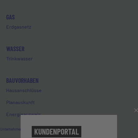
GAS
Erdgasnetz
WASSER
Trinkwasser
WIR AUF SOCIAL MEDIA
BAUVORHABEN
Hausanschlüsse
Folgen Sie uns auf Instagram
Planauskunft
Entdecken Sie aktuelle Projekte, Einblicke
Energieausweis
hinter die Kulissen und Neuigkeiten rund um
die EVL – direkt aus Limburg.
KUNDENPORTAL
Unternehmen