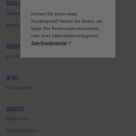
ÜBER UNS
Zu Instagram
Das sind wir
Kennen Sie schon unser
Kundenportal? Nutzen Sie dieses, um
Karriere & Ausbildung
bspw. Ihre Rechnungen einzusehen
oder Ihren Zählerstand einzugeben.
Zum Kundenportal
REGIONALES ENGAGEMENT
evl | initiativ
NEWS
Neuigkeiten
SERVICE
FAQ Fusion
Kundenservice