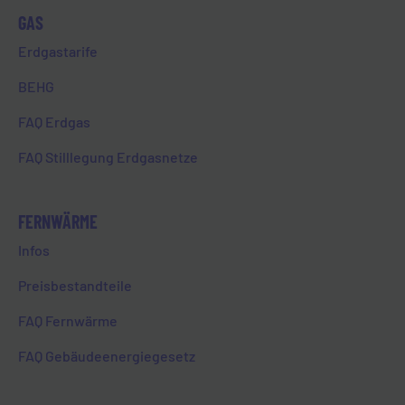
GAS
Erdgastarife
BEHG
14. Januar 2025
FAQ Erdgas
FÜR DEN GUTEN ZWECK
FAQ Stilllegung Erdgasnetze
HOME
FÜR DEN GUTEN ZWECK
FERNWÄRME
Infos
Preisbestandteile
FAQ Fernwärme
Zurück zur Übersicht
FAQ Gebäudeenergiegesetz