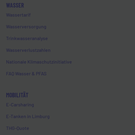
WASSER
Wassertarif
Wasserversorgung
Spenden statt Geschenken – wie
Trinkwasseranalyse
auch die vergangenen Jahre
Wasserverlustzahlen
vergibt die EVL eine
Weihnachtsspende in Höhe von
Nationale Klimaschutzinitiative
insgesamt 3.000 Euro an zwei
gemeinnützige Vereine. So
FAQ Wasser & PFAS
erhalten Von und für nierenkranke
Kinder und Jugendliche e.V.
MOBILITÄT
sowie das Projekt „Warm durch
den Winter“ des Caritasverbands
E-Carsharing
für den Bezirk Limburg e.V je 1.500
E-Tanken in Limburg
Euro. Mit der Weihnachtsspende
wertschätzt der lokale
THG-Quote
Energieversorger die Arbeit