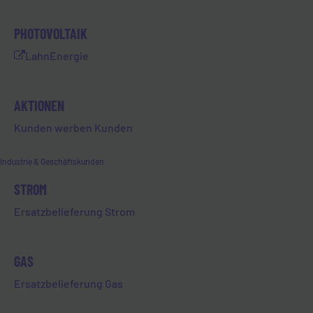
Mehrwert für die Auszubildenden
im Vordergrund. So wurde die
PHOTOVOLTAIK
Organisation, Kommunikation und
gemeinsame Umsetzung mit dem
LahnEnergie
Dienstleister 100HERZ – und damit
einhergehend die Verantwortung
AKTIONEN
der Marketing-Kampagne – in ihre
Hände gelegt.
Kunden werben Kunden
Nach einer kurzen Einweisung
Industrie & Geschäftskunden
haben sich die Auszubildenden
direkt an die Arbeit gemacht, da
STROM
einiges erledigt werden musste.
Ersatzbelieferung Strom
Die Aufgaben wurden fachgerecht
untereinander aufgeteilt. Unsere
GAS
Industriekaufleute übernahmen
die Aufgabe, ein Konzept zu
Ersatzbelieferung Gas
erstellen und den Kontakt zu der
Firma 100HERZ herzustellen. Die IT