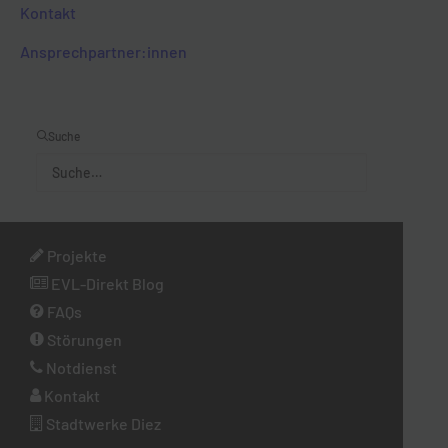
Kontakt
FAQ
Ansprechpartner­:innen
KONTAKT
STÖRUNGSHOTLINE
Suche
NEWSLETTER
Jetzt zu unserem Newsletter anmelden und aktuelle Infos
Projekte
rund um Limburg und der EVL erhalten!
EVL-Direkt Blog
FAQs
Störungen
Newsletteranmeldung
Notdienst
Kontakt
Stadtwerke Diez