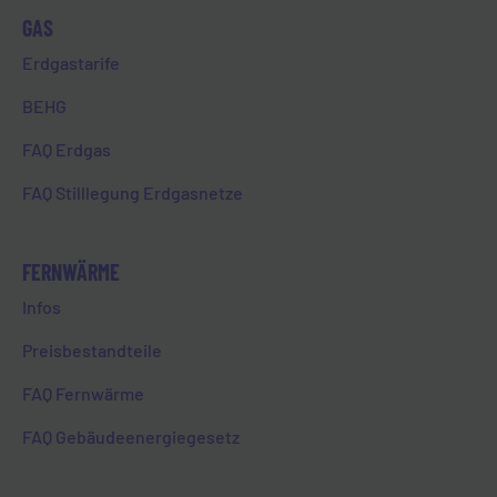
GAS
AZUBIPROJEKT 2022 – EIN TEXT
Erdgastarife
VON JAN GLÄSER (EHEM. AZUBI)
BEHG
FAQ Erdgas
HOME
FAQ Stilllegung Erdgasnetze
AZUBIPROJEKT 2022 – EIN TEXT VON JAN
GLÄSER (EHEM. AZUBI)
FERNWÄRME
Infos
Preisbestandteile
FAQ Fernwärme
Zurück zur Übersicht
FAQ Gebäudeenergiegesetz