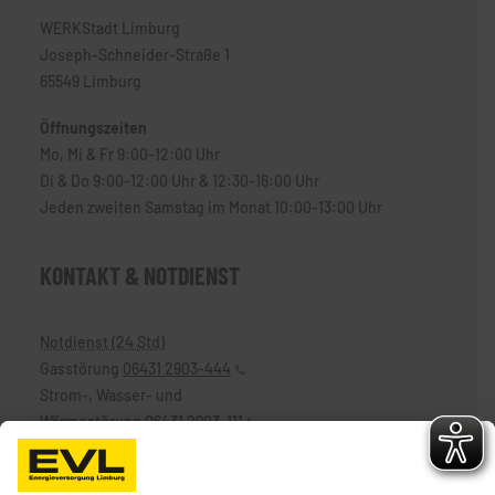
WERKStadt Limburg
Joseph-Schneider-Straße 1
65549 Limburg
Öffnungszeiten
Mo, Mi & Fr 9:00-12:00 Uhr
Di & Do 9:00-12:00 Uhr & 12:30-16:00 Uhr
Jeden zweiten Samstag im Monat 10:00-13:00 Uhr
KONTAKT & NOTDIENST
Notdienst (24 Std)
Gasstörung
06431 2903-444
Strom-, Wasser- und
Wärmestörung
06431 2903-111
Telefon
06431 2903-0