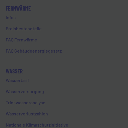
erstellte eine Präsentation, die
FERNWÄRME
später unter anderem dem
Infos
Geschäftsführer vorgestellt
wurde. Die Auszubildenden aus
Preisbestandteile
der Werkstatt übernahmen die
FAQ Fernwärme
Aufgabe, geeignete Stromkästen
in den Stadtteilen zu finden und
FAQ Gebäudeenergiegesetz
eine Liste mit deren Maßen zu
erstellen. Eine weitere Aufgabe
für alle Auszubildenden war, sich
WASSER
Sprüche zu überlegen, die auf den
Wassertarif
Stromkästen abgebildet werden
sollten.
Wasserversorgung
Nach der Aufgabenverteilung
Trinkwasseranalyse
begannen die Auszubildenden
Wasserverlustzahlen
damit, die Aufgaben umzusetzen
und alle Ergebnisse
Nationale Klimaschutzinitiative