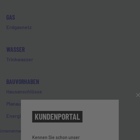
GAS
Erdgasnetz
WIR AUF SOCIAL MEDIA
WASSER
Trinkwasser
Folgen Sie uns auf Instagram
Entdecken Sie aktuelle Projekte, Einblicke
BAUVORHABEN
hinter die Kulissen und Neuigkeiten rund um
die EVL – direkt aus Limburg.
Hausanschlüsse
Planauskunft
Zu Instagram
KUNDENPORTAL
Energieausweis
Unternehmen
Kennen Sie schon unser