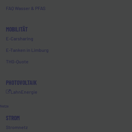
zusammenzutragen. Die finale
Umsetzung der Stromkästen
FAQ Wasser & PFAS
wurde schließlich von 100HERZ
übernommen, die extra passende
MOBILITÄT
Schablonen für die von den
Auszubildenden gewählten
E-Carsharing
Sprüchen anfertigten.
E-Tanken in Limburg
Das Projekt endete mit einer
Vorstellung vor dem
THG-Quote
Geschäftsführer und den
Ausbilder:innen der EVL.
PHOTOVOLTAIK
Es hat allen Auszubildenden Spaß
gemacht, allein ein Projekt zu
LahnEnergie
planen und durchzuführen.
Netze
STROM
Stromnetz