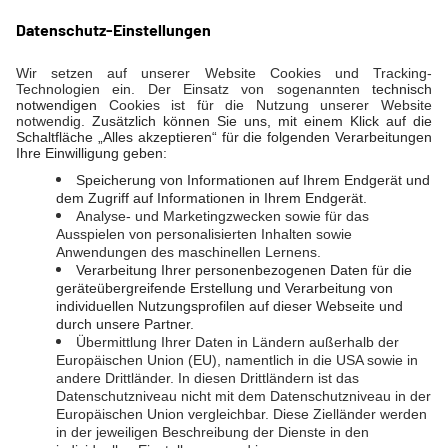
Kontakt Servicecenter
Telefon
06431 2903-800
E-Mail
servicecenter@evl.de
SOCIAL MEDIA
Instagram
Facebook
LINKS
EVL-Direkt
LahnEnergie