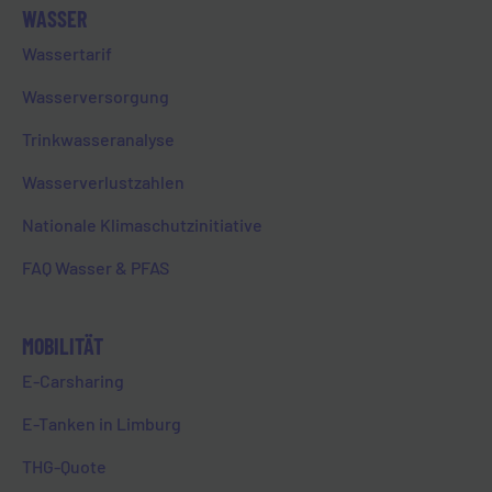
WASSER
Wassertarif
Wasserversorgung
Ausgefallene Stromkästen der EVL
Trinkwasseranalyse
erstrahlen bereits seit Ende 2021
Wasserverlustzahlen
in der Limburger Innenstadt.
Daraus entstand die Idee, die
Nationale Klimaschutzinitiative
Kampagne auf die Ortsteile zu
erweitern – ein spannendes
FAQ Wasser & PFAS
Kreativ-Projekt für die
Auszubildenden der EVL.
MOBILITÄT
Bei der Organisation des Projektes
E-Carsharing
der Ortsteile Linter,
Lindenholzhausen und Eschhofen
E-Tanken in Limburg
stand nicht nur der klassische
THG-Quote
Werbeeffekt, sondern auch der